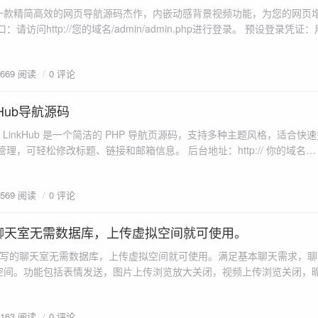
是一款精简高效的网页导航源码杰作，内嵌动感背景视频功能，为您的网页
请访问http://您的域名/admin/admin.php进行登录。 预设登录凭
则为“admin123”，便于您初次登录后即刻修改以增强安全性。 部署指南：
环境，随后通过访...
1669 阅读
0 评论
nkHub导航源码
ech LinkHub 是一个简洁的 PHP 导航页源码，支持多种主题风格，适合
理，可轻松修改标题、链接和邮箱信息。 后台地址：http:// 你的域名
 localhost/admin.php）。 默认用户名：admin，默认密码：123456，
1569 阅读
0 评论
的聊天室无需数据库，上传虚拟空间就可使用。
 编写的聊天室无需数据库，上传虚拟空间就可使用。满足基本聊天需求，
空间。功能包括表情发送，图片上传浏览放大关闭，视频上传浏览关闭，
ps://kcblog.lanzoue.com/itM7v2tvjz6d
2163 阅读
0 评论