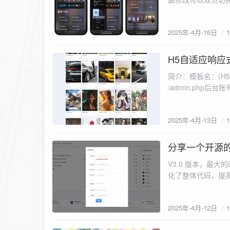
https://kcblog.lan
2025年-4月-16日
H5自适应响应
2025-4-13
简介：模板名：(H
/admin.php后
简有利于 SEO 
站每一个细节都做了 
2025年-4月-13日
分享一个开源
2025-4-12
V3.0 版本，最大的改动就是把项目拆分
化了整体代码，提
独立开发者的同学
程，文档，软件，资
2025年-4月-12日