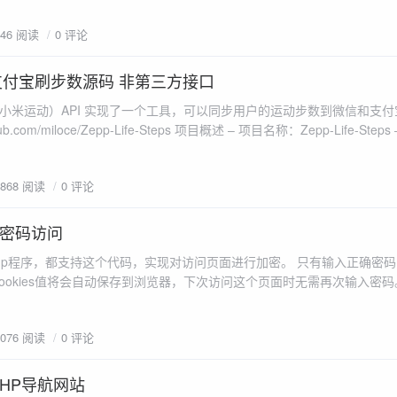
846 阅读
0 评论
微信支付宝刷步数源码 非第三方接口
fe（原小米运动）API 实现了一个工具，可以同步用户的运动步数到微信和支付
thub.com/miloce/Zepp-Life-Steps 项目概述 – 项目名称：Zepp-Life-Ste
现同步运动步数到微信、支付宝等平台。 – 支持：支持邮箱和手机号登录...
2868 阅读
0 评论
置密码访问
php程序，都支持这个代码，实现对访问页面进行加密。 只有输入正确密
ookies值将会自动保存到浏览器，下次访问这个页面时无需再次输入密码
消失，需输入新的密码才能继续访问。 使用方法: ①:新建一个MKEncrypt.
下面代码复制粘贴进去。 ?php /***...
2076 阅读
0 评论
HP导航网站