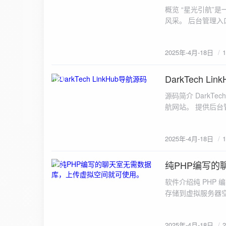
概览 “星光引航”
风采。 后台管理入口：
“admin”，密码
至您的服务器或主机
2025年-4月-18日
DarkTech Li
2025-4-18
源码简介 DarkT
航网站。 提供后台管
/admin.php（如
改。 使用方法：...
2025年-4月-18日
纯PHP编写
2025-4-18
软件介绍纯 PHP
存储到虚拟服务器
成。软件截图 下载地址：htt
2025年-4月-18日