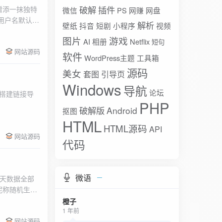
破解
插件
增添一抹独特
微信
PS
网赚
网盘
证：用户名默认为
解析
壁纸
抖音
短剧
小程序
视频
只需将源码部署
图片
游戏
AI
相册
Netflix
短句
网站源码
软件
WordPress主题
工具箱
源码
美女
套图
引导页
Windows
导航
论坛
快速搭建链接导
PHP
破解版
Android
抠图
建议首次登录后修
HTML
HTML源码
API
网站源码
代码
微语
聊天数据全部
昵称随机生
橙子
1 年前
网站源码