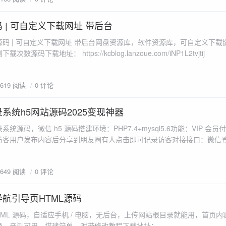
 | 可自定义下载网址 带后台
码 | 可自定义下载网址 带后台网盘资源库，软件资源库，可自定义下载链接 
源码下载地址： https://kcblog.lanzoue.com/iNP1L2tvjtij
1619 阅读
0 评论
系统h5网站源码2025变现神器
统源码，微信 h5 源码搭建环境：PHP7.4+mysql5.6功能：VIP 会
访客用户发布内容后分享到朋友圈有人点击即可记录访客对接接口：微信登陆
据库文件：config/database.php上传数据库文件 jiluxitong-2.s
1649 阅读
0 评论
航引导页HTML源码
ML 源码，自适应手机 / 电脑，无后台，上传网站根目录就能用，首页内容在 
换，亲测可用，搭建简单，附带修改教程下载地址：