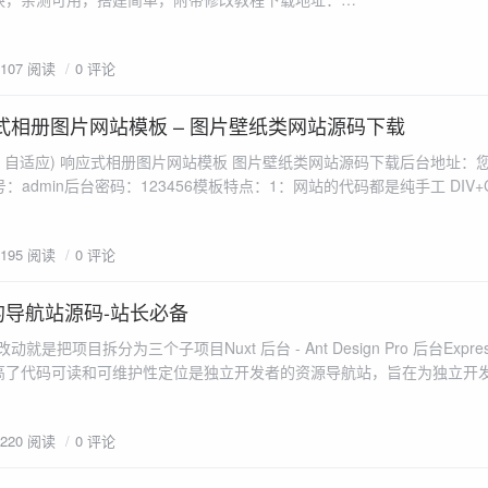
zoue.com/ivAw12t90p1c
1107 阅读
0 评论
式相册图片网站模板 – 图片壁纸类网站源码下载
5 自适应) 响应式相册图片网站模板 图片壁纸类网站源码下载后台地址：
台账号：admin后台密码：123456模板特点：1：网站的代码都是纯手工 DIV
优化。2：自适应和代码适配两种模式，新版的 HTML5 技术，给您高端视觉
SEO 框架布局，...
1195 阅读
0 评论
的导航站源码-站长必备
为三个子项目Nuxt 后台 - Ant Design Pro 后台Express - Eggjs优
高了代码可读和可维护性定位是独立开发者的资源导航站，旨在为独立开
提供一条龙的服务，假设你如果想快速的学习一个东西，能快速的找到与
源，最佳实践下载地...
1220 阅读
0 评论