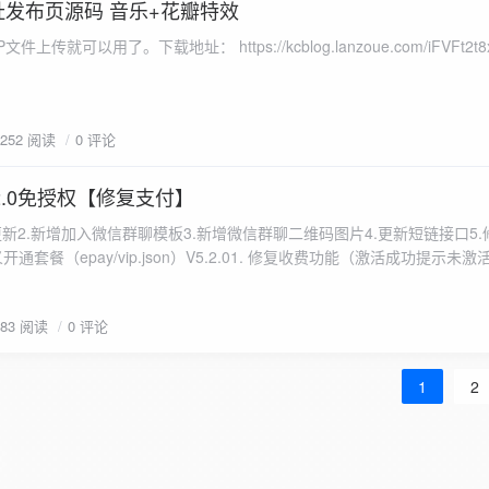
发布页源码 音乐+花瓣特效
传就可以用了。下载地址： https://kcblog.lanzoue.com/iFVFt2t8x
1252 阅读
0 评论
2.0免授权【修复支付】
强制更新2.新增加入微信群聊模板3.新增微信群聊二维码图片4.更新短链接口5
开通套餐（epay/vip.json）V5.2.01. 修复收费功能（激活成功提示未激
3. 新增视频版黑神话模板4. 修复已知 bug文件里有详细的搭建说明和
983 阅读
0 评论
1
2