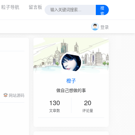
粒子导航
留言板
搜
索
登录
橙子
做自己想做的事
网站源码
130
20
文章数
评论量