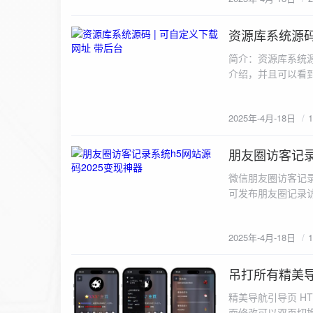
资源库系统源码
2025-4-18
简介：资源库系统源
介绍，并且可以看到下载次数
2025年-4月-18日
朋友圈访客记录
2025-4-18
微信朋友圈访客记录系
可发布朋友圈记录
支付接口搭建教程：配置数
下载链接： htt...
2025年-4月-18日
吊打所有精美导
2025-4-16
精美导航引导页 HT
面修改可以双页切