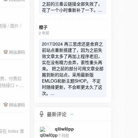
之前的兰奏云链接全部失效了，
花了一个小时重新补了一下。...
/ 图片 /
橙子
2 年前
2017/2024 再三思虑还是舍弃之
前站点重新搭建了，因为之前失
网站源码
效文章太多了再加上程序老旧，
实在没有精力去弄，索性重头再
来。 把之前的部分可用文章全部
搬到新的站点，采用最新版
员付费，付费后
EMLOG和新主题SHOP。 不定
接口 + 易
时随缘更新，不会断更太久了这
ql亲测可搭建，
次。...
网站源码
最新评论
ql0wI0pp
index 里
5 个月前