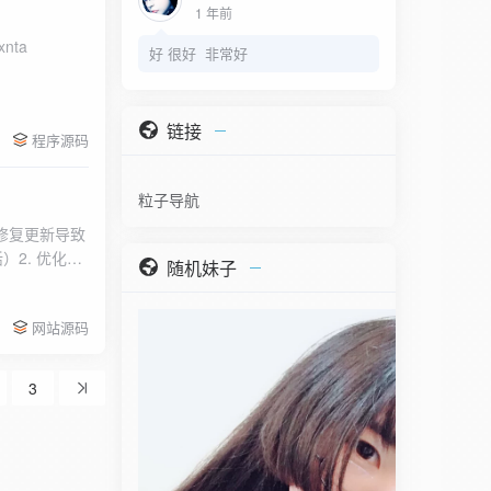
1 年前
nta
好 很好 非常好
链接
程序源码
粒子导航
.修复更新导致
活）2. 优化生
随机妹子
教程。老版本预
网站源码
3