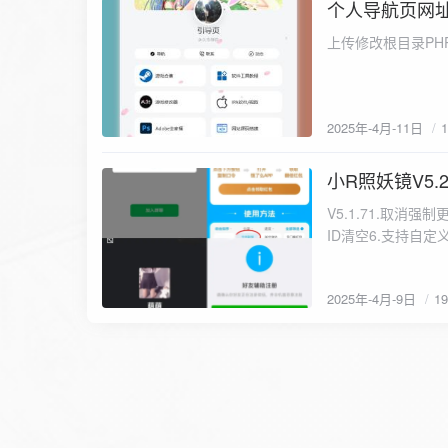
个人导航页网址
2025-4-11
上传修改根目录PHP文件上
2025年-4月-11日
小R照妖镜V5.
2025-4-9
V5.1.71.取消
ID清空6.支持自定义
成链接自动更换邮箱
览： https://...
2025年-4月-9日
1