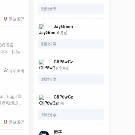
谢谢分享
网站源码
JayGreen
7 个月前
谢谢分享
您的域名
+CSS、代码精
体验。3：全
CflP8wCz
10 个月前
网站源码
谢谢分享
CflP8wCz
发者和想成为
1 年前
之相关的教
谢谢分享
网站源码
橙子