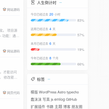
人生倒计时
网站源码
20
今日已经过去
小时
83%
4
这周已经过去
天
宝。 项目源
57%
ps – 功能：通过
6
本月已经过去
天
19%
网站源码
8
今年已经过去
个月
66%
码，才能访问
。 修改密码
标签
php文件，把
模版
WordPress
Astro
typecho
网页代码
emlog
蠢沫沫
写真
js
GitHub
主题
扩展插件
书籍
博客
朋友圈