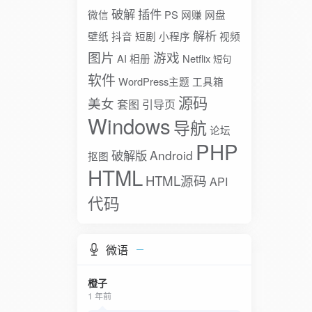
破解
插件
微信
PS
网赚
网盘
解析
壁纸
抖音
短剧
小程序
视频
图片
游戏
AI
相册
Netflix
短句
软件
WordPress主题
工具箱
源码
美女
套图
引导页
Windows
导航
论坛
PHP
破解版
Android
抠图
HTML
HTML源码
API
代码
微语
橙子
1 年前