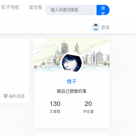
粒子导航
留言板
搜
索
登录
橙子
做自己想做的事
福利资源
130
20
文章数
评论量