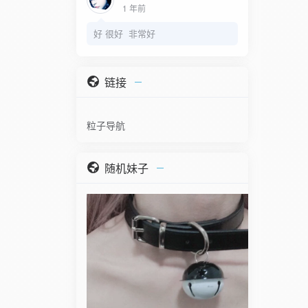
1 年前
好 很好 非常好
链接
粒子导航
随机妹子