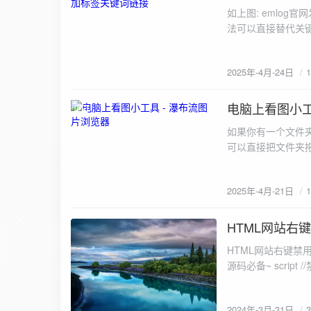
如上图: emlo
法可以直接替代关键
module.php文件内添加
2025年-4月-24日
电脑上看图小工
2025-4-21
如果你有一个文件
可以直接把文件夹
可以用下面这个在线地址体验
https://www.kcblog.
2025年-4月-21日
HTML网站右
2024-3-31
HTML网站右键禁
源码必备~ script //禁止右
alert(欢迎光临
2024年-3月-31日