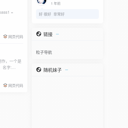
1 年前
好 很好 非常好
链接
网页代码
粒子导航
制作，一个是
，名字:
随机妹子
一种：使用自
网页代码