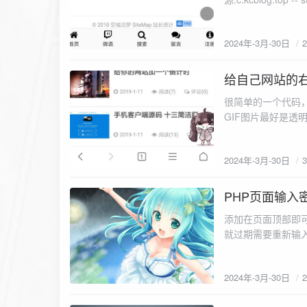
{#mobile-footer{dis
2024年-3月-30日
给自己网站的
2024-3-30
很简单的一个代码
GIF图片最好是透明的，可以直接在百度图片
#hao{position:fixed
2024年-3月-30日
PHP页面输入
2024-3-30
添加在页面顶部即可
就过期需要重新输入密码) ?php $password
$password)
2024年-3月-30日