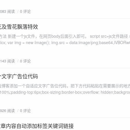
下面代码复制粘贴进去。 ?php /***...
2083 阅读
0 评论
花及雪花飘落特效
文件，在网页body后面引入即可。 script src=js文件路径 /script Js部分
ticx; var img = new Image(); img.src = data:image/png;base64,iVBORw0
2143 阅读
0 评论
个文字广告位代码
给博客添加一个自适应文字广告位代码，把下方代码粘贴在需要展示的地
h:100%;padding-top:6px;box-sizing:border-box;overflow: hidden;backgro
);} .tp-ad-text1 a {c...
1926 阅读
0 评论
o 给文章内容自动添加标签关键词链接