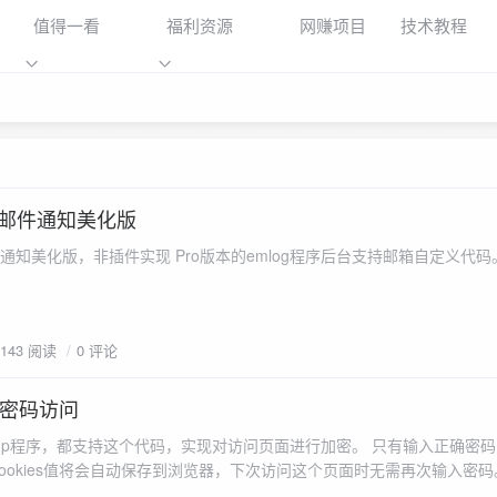
值得一看
福利资源
网赚项目
技术教程
o版本邮件通知美化版
本邮件通知美化版，非插件实现 Pro版本的emlog程序后台支持邮箱自定义代码
2143 阅读
0 评论
置密码访问
php程序，都支持这个代码，实现对访问页面进行加密。 只有输入正确密
ookies值将会自动保存到浏览器，下次访问这个页面时无需再次输入密码
消失，需输入新的密码才能继续访问。 使用方法: ①:新建一个MKEncrypt.