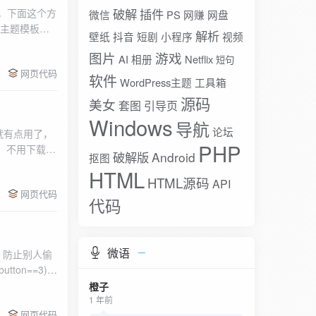
破解
插件
琐，下面这个方
微信
PS
网赚
网盘
在主题模板
解析
壁纸
抖音
短剧
小程序
视频
_num_f...
图片
游戏
AI
相册
Netflix
短句
网页代码
软件
WordPress主题
工具箱
源码
美女
套图
引导页
Windows
导航
论坛
就有点用了，
PHP
，不用下载也
破解版
Android
抠图
线地址：
HTML
HTML源码
API
网页代码
代码
微语
，防止别人偷
button==3) {
橙子
1 年前
网页代码