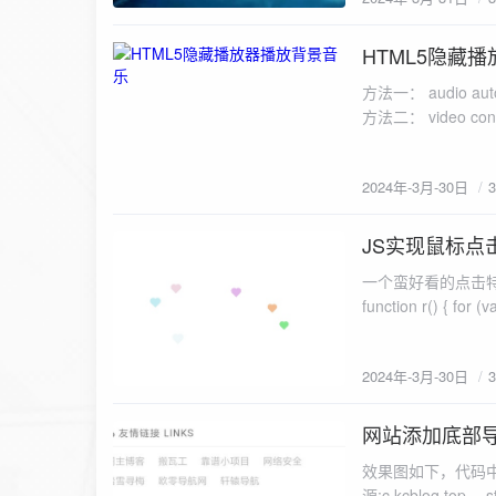
HTML5隐藏
2024-3-30
方法一： audio autoplay= loop= source src=http://mi.0w
2024年-3月-30日
JS实现鼠标点
2024-3-30
一个蛮好看的点击特效，复制直接放
2024年-3月-30日
网站添加底部
2024-3-30
效果图如下，代码中的
源:c.kcblog.top -- style type=text/css .nav{display:none;} @media screen and (min-width:767px)