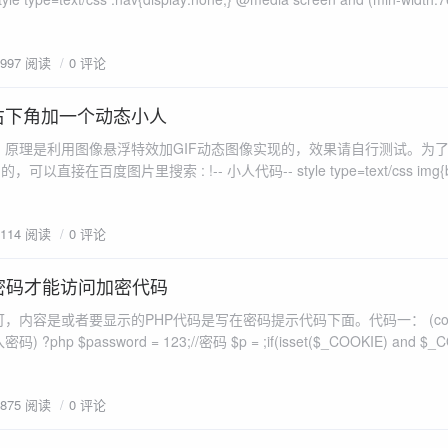
play:none}} #m...
2997 阅读
0 评论
右下角加一个动态小人
，原理是利用图像悬浮特效加GIF动态图像实现的，效果请自行测试。为
里搜索 : !-- 小人代码-- style type=text/css img{border:0px;}
!important;position:absolute;right:0...
3114 阅读
0 评论
密码才能访问加密代码
，内容是或者要显示的PHP代码是写在密码提示代码下面。代码一： (coo
 = 123;//密码 $p = ;if(isset($_COOKIE) and $_COOKIE ==
{ $isview = true;}els...
2875 阅读
0 评论