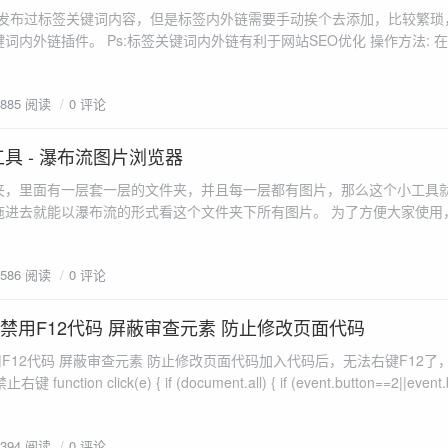
g官网发布过标签关键词内容，但是标签内外链需要手动挨个去添加，比较繁
词内外链插件。 Ps:标签关键词内外链有利于网站SEO优化 操作方法: 
以下代码即可。 function tag_link($content){ global $CACHE; $match
1885 阅读
0 评论
具 - 瀑布流图片浏览器
夹，里面有一层套一层的文件夹，并且每一层都有图片，那么这个小工具
拖进去就能以瀑布流的形式看这个文件夹下所有图片。 为了方便大家使用
。 下载地址：https://kcblog.lanzoue.com/iuBBP2u366jc 在
top...
1586 阅读
0 评论
键禁用F12代码 屏蔽审查元素 防止修改页面代码
用F12代码 屏蔽审查元素 防止修改页面代码加入代码后，无法右键F12了
键 function click(e) { if (document.all) { if (event.button==2||event.
寒舍，有什么需要帮忙的话，请与站长联系...
3394 阅读
0 评论