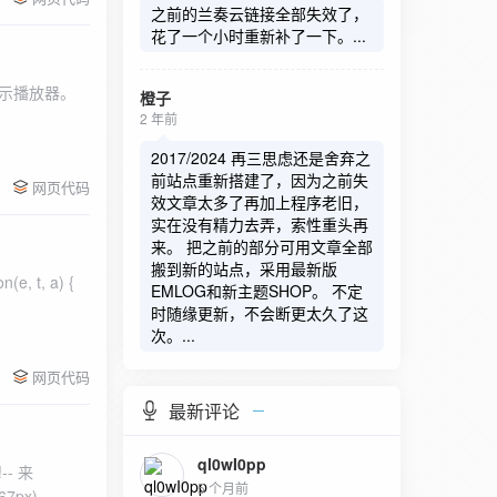
之前的兰奏云链接全部失效了，
花了一个小时重新补了一下。...
橙子
2 年前
2017/2024 再三思虑还是舍弃之
前站点重新搭建了，因为之前失
网页代码
效文章太多了再加上程序老旧，
实在没有精力去弄，索性重头再
来。 把之前的部分可用文章全部
搬到新的站点，采用最新版
EMLOG和新主题SHOP。 不定
时随缘更新，不会断更太久了这
次。...
网页代码
最新评论
ql0wI0pp
- 来
5 个月前