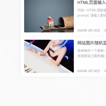
HTML页面输
2024-3-30
代码一HTML顶部或hea script type=text/jav
2024年-3月-30日
网站图片随机
2024-3-30
简单制作一个刷新一
用调用自己服务器/
call.php (
己的主机(服务器)上的图
2024年-3月-30日