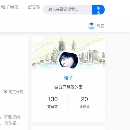
粒子导航
留言板
搜
索
登录
。
橙子
做自己想做的事
网页代码
130
20
文章数
评论量
码，才能访问
。 修改密码
php文件，把