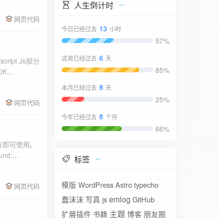
人生倒计时
网页代码
13
今日已经过去
小时
57%
6
这周已经过去
天
85%
K...
8
本月已经过去
天
25%
网页代码
8
今年已经过去
个月
66%
方即可使用。
und:
标签
模版
WordPress
Astro
typecho
网页代码
emlog
蠢沫沫
写真
js
GitHub
主题
扩展插件
书籍
博客
朋友圈