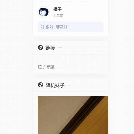
橙子
1 年前
好 很好 非常好
链接
粒子导航
随机妹子