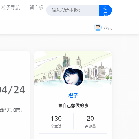
粒子导航
留言板
搜
索
登录
04/24
橙子
做自己想做的事
源代码无加密，
130
20
文章数
评论量