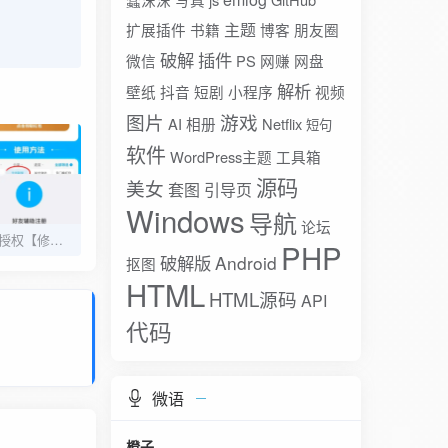
主题
扩展插件
书籍
博客
朋友圈
破解
插件
微信
PS
网赚
网盘
解析
壁纸
抖音
短剧
小程序
视频
图片
游戏
AI
相册
Netflix
短句
软件
WordPress主题
工具箱
源码
美女
套图
引导页
Windows
导航
论坛
小R照妖镜V5.2.0免授权【修复支付】
PHP
破解版
Android
抠图
HTML
HTML源码
API
代码
微语
橙子