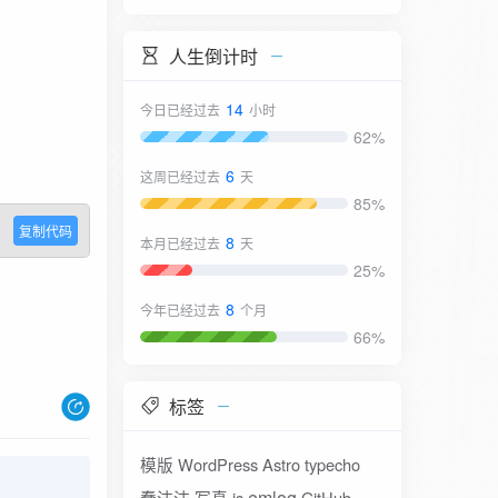
人生倒计时
14
今日已经过去
小时
62%
6
这周已经过去
天
85%
复制代码
8
本月已经过去
天
25%
8
今年已经过去
个月
66%
标签
模版
WordPress
Astro
typecho
emlog
蠢沫沫
写真
js
GitHub